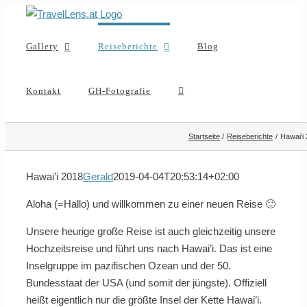
Zum
Inhalt
Gallery
Reiseberichte
Blog
springen
Kontakt
GH-Fotografie
Startseite
Reiseberichte
Hawai’i
Hawai’i 2018
Gerald
2019-04-04T20:53:14+02:00
Aloha (=Hallo) und willkommen zu einer neuen Reise 🙂
Unsere heurige große Reise ist auch gleichzeitig unsere
Hochzeitsreise und führt uns nach Hawai’i. Das ist eine
Inselgruppe im pazifischen Ozean und der 50.
Bundesstaat der USA (und somit der jüngste). Offiziell
heißt eigentlich nur die größte Insel der Kette Hawai’i.