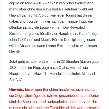
eigentlich reisen will. Zwar kein wirklicher Geheimtipp
mehr, aber ohne den Revealed Reiseführern geht auf
Hawai’i gar nichts. So gut wie jeder Tourist hat diesen
dabei, und trotzdem finden sich darin einige Tipps die
offenbar nicht viele Leute kennen. Die Revealed
Reiseführer gibt es für alle vier Hauptinseln:
Kauai*
,
Big
Island*
,
O’ahu*
und
Maui*
. Für die Detailplanung lesen
wir im Abschluss dann immer Reiseberichte wie diesen
hier 😉
Jetzt geht es aber erst einmal in 23 Stunden (davon gute
18 Stunden im Flugzeug) nach O’ahu, wo sich die
Hauptstadt von Hawai’i – Honolulu – befindet. Also viel
Spaß 😉
Hinweis:
bei einigen Berichten handelt es sich noch um
die Originalbeiträge, die ich live geschrieben habe. Daher
sind die Bilder dort noch unbearbeitet und man verzeihe
mir den ein oder anderen Tippfehler 😉 Ich werde diese in