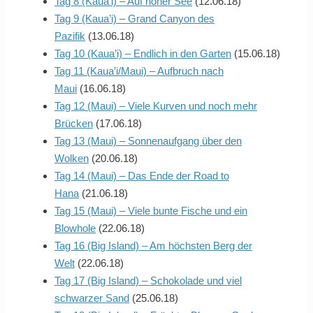
Tag 8 (Kaua’i) – Auf hoher See
(12.06.18)
Tag 9 (Kaua’i) – Grand Canyon des
Pazifik
(13.06.18)
Tag 10 (Kaua’i) – Endlich in den Garten
(15.06.18)
Tag 11 (Kaua’i/Maui) – Aufbruch nach
Maui
(16.06.18)
Tag 12 (Maui) – Viele Kurven und noch mehr
Brücken
(17.06.18)
Tag 13 (Maui) – Sonnenaufgang über den
Wolken
(20.06.18)
Tag 14 (Maui) – Das Ende der Road to
Hana
(21.06.18)
Tag 15 (Maui) – Viele bunte Fische und ein
Blowhole
(22.06.18)
Tag 16 (Big Island) – Am höchsten Berg der
Welt
(22.06.18)
Tag 17 (Big Island) – Schokolade und viel
schwarzer Sand
(25.06.18)