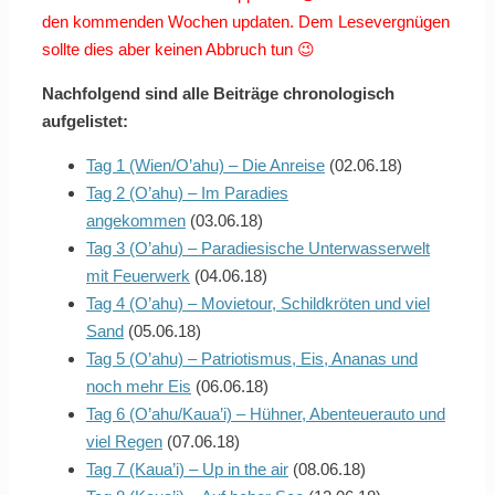
den kommenden Wochen updaten. Dem Lesevergnügen
sollte dies aber keinen Abbruch tun 😉
Nachfolgend sind alle Beiträge chronologisch
aufgelistet:
Tag 1 (Wien/O’ahu) – Die Anreise
(02.06.18)
Tag 2 (O’ahu) – Im Paradies
angekommen
(03.06.18)
Tag 3 (O’ahu) – Paradiesische Unterwasserwelt
mit Feuerwerk
(04.06.18)
Tag 4 (O’ahu) – Movietour, Schildkröten und viel
Sand
(05.06.18)
Tag 5 (O’ahu) – Patriotismus, Eis, Ananas und
noch mehr Eis
(06.06.18)
Tag 6 (O’ahu/Kaua’i) – Hühner, Abenteuerauto und
viel Regen
(07.06.18)
Tag 7 (Kaua’i) – Up in the air
(08.06.18)