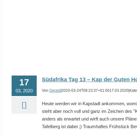
Südafrika Tag 13 – Kap der Guten H
17
03, 2020
Von
Gerald
|
2020-03-24T09:23:37+01:00
17.03.2020
|
Kate
Heute werden wir in Kapstadt ankommen, womit u
steht aber noch voll und ganz im Zeichen des "
anders als erwartet und wirft auch unsere Pläne
Tafelberg ist dabei ;) Traumhaftes Frühstück Bevo