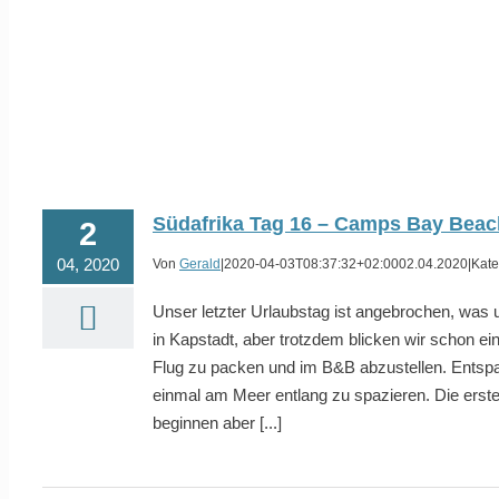
Südafrika Tag 16 – Camps Bay Beac
2
04, 2020
Von
Gerald
|
2020-04-03T08:37:32+02:00
02.04.2020
|
Kate
Unser letzter Urlaubstag ist angebrochen, was
in Kapstadt, aber trotzdem blicken wir schon ei
Flug zu packen und im B&B abzustellen. Ents
einmal am Meer entlang zu spazieren. Die ersten
beginnen aber [...]