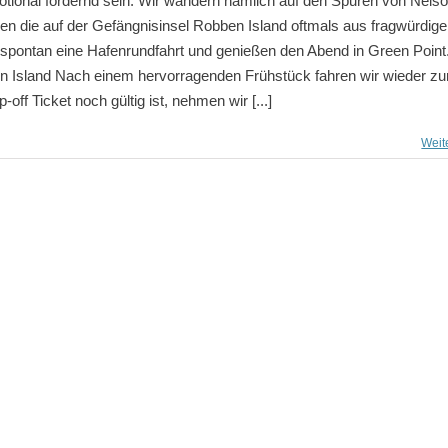
tional fordernd sein. Wir wandern nämlich auf den Spuren von Nels
gen die auf der Gefängnisinsel Robben Island oftmals aus fragwürdig
spontan eine Hafenrundfahrt und genießen den Abend in Green Point
en Island Nach einem hervorragenden Frühstück fahren wir wieder z
f Ticket noch gültig ist, nehmen wir [...]
Weit