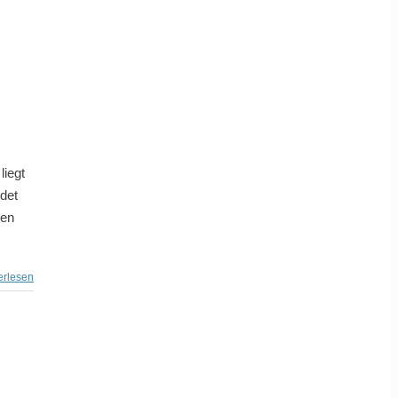
liegt
det
len
erlesen