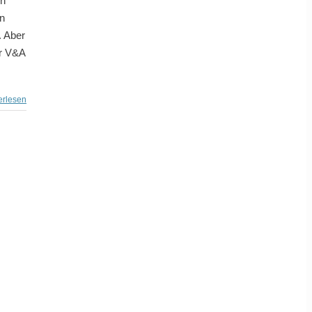
on
en
. Aber
ur V&A
erlesen