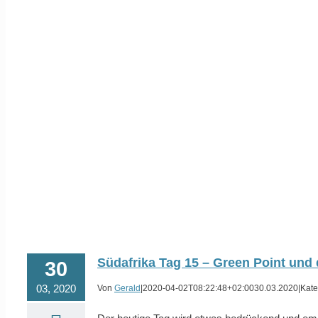
Südafrika Tag 15 – Green Point und 
30
03, 2020
Von
Gerald
|
2020-04-02T08:22:48+02:00
30.03.2020
|
Kate