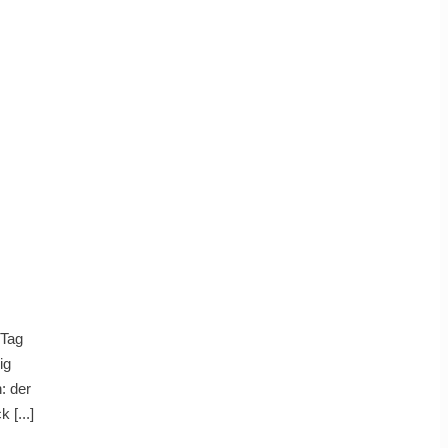
 Tag
ig
: der
 [...]