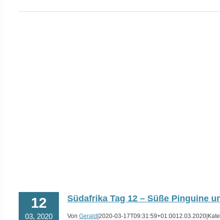
Südafrika Tag 12 – Süße Pinguine 
12
03, 2020
Von
Gerald
|
2020-03-17T09:31:59+01:00
12.03.2020
|
Kate