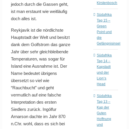
Kirstenbosch
jedoch durch die Gassen geht,
ist man erstaunt wie weitläufig
Südafrika
doch alles ist.
Tag 15 –
Green
Reykjavik ist die nördlichste
Point und
Hauptstadt der Welt und besitzt
die
Gefängnisinsel
dank dem Golfstrom das ganze
Jahr über sehr gleichbleibende
Südafrika
Temperaturen, was sogar für
Tag 14 –
Island eine Ausnahme ist. Der
Kapstadt
und der
Name bedeutet übrigens
Lion’s
übersetzt so viel wie
Head
“Rauchbucht” und geht
vermutlich auf eine falsche
Südafrika
Interpretation des ersten
Tag 13 –
Kap der
Siedlers zurück. Ingólfur
Guten
Arnarson dachte im Jahr 870
Hoffnung
n.Chr. wohl, dass es sich bei
und