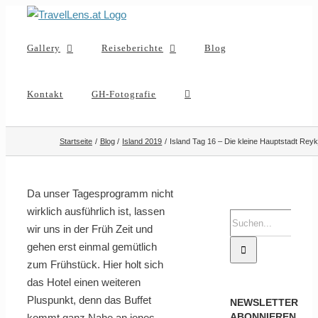
Zum
Inhalt
Gallery
Reiseberichte
Blog
springen
Kontakt
GH-Fotografie
Startseite
Blog
Island 2019
Island Tag 16 – Die kleine Hauptstadt Reyk
Da unser Tagesprogramm nicht
wirklich ausführlich ist, lassen
Suche
wir uns in der Früh Zeit und
nach:
gehen erst einmal gemütlich
zum Frühstück. Hier holt sich
das Hotel einen weiteren
Pluspunkt, denn das Buffet
NEWSLETTER
ABONNIEREN
kommt ganz Nahe an jenes