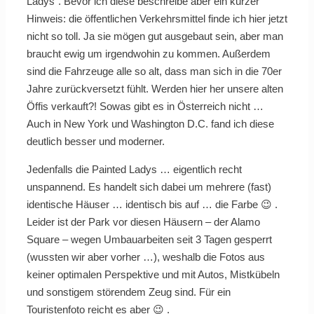
Ladys“. Bevor ich diese beschreibe aber ein kurzer
Hinweis: die öffentlichen Verkehrsmittel finde ich hier jetzt
nicht so toll. Ja sie mögen gut ausgebaut sein, aber man
braucht ewig um irgendwohin zu kommen. Außerdem
sind die Fahrzeuge alle so alt, dass man sich in die 70er
Jahre zurückversetzt fühlt. Werden hier her unsere alten
Öffis verkauft?! Sowas gibt es in Österreich nicht …
Auch in New York und Washington D.C. fand ich diese
deutlich besser und moderner.
Jedenfalls die Painted Ladys … eigentlich recht
unspannend. Es handelt sich dabei um mehrere (fast)
identische Häuser … identisch bis auf … die Farbe 😉 .
Leider ist der Park vor diesen Häusern – der Alamo
Square – wegen Umbauarbeiten seit 3 Tagen gesperrt
(wussten wir aber vorher …), weshalb die Fotos aus
keiner optimalen Perspektive und mit Autos, Mistkübeln
und sonstigem störendem Zeug sind. Für ein
Touristenfoto reicht es aber 😉 .