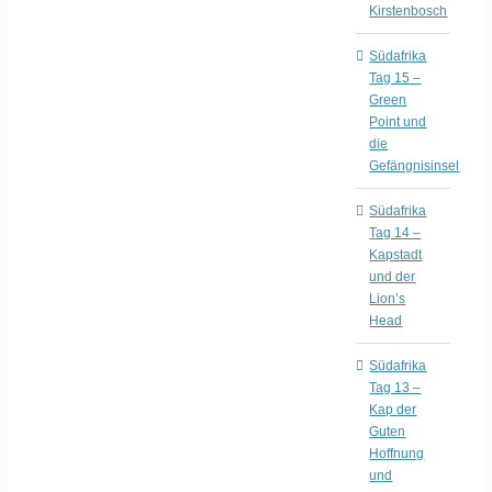
Kirstenbosch
Südafrika
Tag 15 –
Green
Point und
die
Gefängnisinsel
Südafrika
Tag 14 –
Kapstadt
und der
Lion’s
Head
Südafrika
Tag 13 –
Kap der
Guten
Hoffnung
und