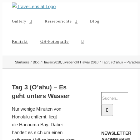
Zum
Inhalt
Gallery
Reiseberichte
Blog
springen
Kontakt
GH-Fotografie
Startseite
Blog
Hawaii 2018
Livebericht Hawaii 2018
Tag 3 (O’ahu) – Paradie
Tag 3 (O’ahu) – Es
geht unters Wasser
Suche
nach:
Nur wenige Minuten von
Honolulu entfernt, liegt
die Hanauma Bay. Dabei
handelt es sich um einen
NEWSLETTER
ABONNIEREN