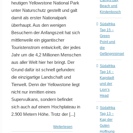
Camps Bay
heutigen Yellowstone National Park
Beach und
unter Naturschutz gestellt und galt
Kirstenbosch
damit als erster Nationalpark
Südafrika
überhaupt. Aus den wenigen
Tag 15 –
Besuchern der Anfangszeit hat sich
Green
mittlerweile ein gigantischer
Point und
Touristenstrom entwickelt, der jedes
die
Gefängnisinsel
Jahr um die 4,2 Millionen Menschen
aus aller Welt hier her bringt. Der
Südafrika
Grund dafür ist schnell gefunden:
Tag 14 –
die einzigartige Landschaft und
Kapstadt
und der
Tierwelt. Denn der Yellowstone liegt
Lion’s
nicht nur inmitten eines
Head
Supervulkans, sondern befindet
sich auch auf einem Hochplateau in
Südafrika
2.900 Metern Höhe. Trotz der [...]
Tag 13 –
Kap der
Guten
Weiterlesen
Hoffnung