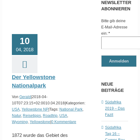
NEWSLETTER
ABONNIEREN
Bitte gib deine
E-Mail-Adresse
ein:
*
10
04, 2018
Der Yellowstone
NEUE
Nationalpark
BEITRÄGE
Von
Gerald
|
2018-04-
Südafrika
10T07:23:15+02:00
10.04.2018
|
Kategorien:
2019 – Das
USA
,
Yellowstone NP
|
Tags:
National Park
,
Fazit
Natur
,
Reisetipps
,
Roadtrip
,
USA
,
Wyoming
,
Yellowstone
|
0 Kommentare
Südafrika
Tag 16 –
1872 wurde das Gebiet des