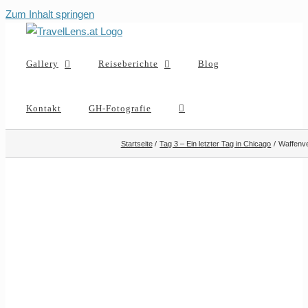
Zum Inhalt springen
Gallery
Reiseberichte
Blog
Kontakt
GH-Fotografie
Startseite
Tag 3 – Ein letzter Tag in Chicago
Waffenv