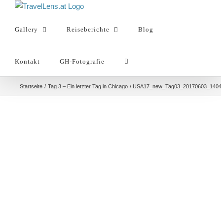
Zum
Inhalt
Gallery
Reiseberichte
Blog
springen
Kontakt
GH-Fotografie
Startseite
Tag 3 – Ein letzter Tag in Chicago
USA17_new_Tag03_20170603_140