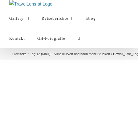
Zum
Inhalt
Gallery
Reiseberichte
Blog
springen
Kontakt
GH-Fotografie
Startseite
Tag 12 (Maui) – Viele Kurven und noch mehr Brücken
Hawaii_Live_Ta