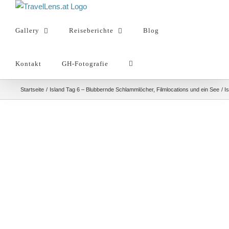
Zum
Inhalt
Gallery
Reiseberichte
Blog
springen
Kontakt
GH-Fotografie
Startseite
Island Tag 6 – Blubbernde Schlammlöcher, Filmlocations und ein See
I