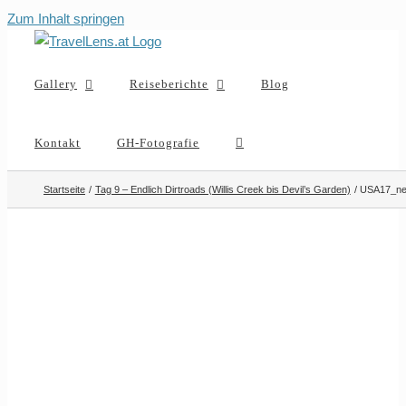
Zum Inhalt springen
Gallery
Reiseberichte
Blog
Kontakt
GH-Fotografie
Startseite
Tag 9 – Endlich Dirtroads (Willis Creek bis Devil’s Garden)
USA17_ne