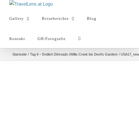
Zum
Inhalt
Gallery
Reiseberichte
Blog
springen
Kontakt
GH-Fotografie
Startseite
Tag 9 – Endlich Dirtroads (Willis Creek bis Devil’s Garden)
USA17_new