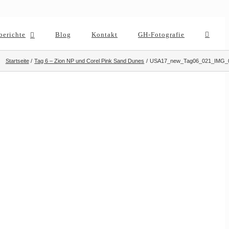
berichte
Blog
Kontakt
GH-Fotografie
Startseite
Tag 6 – Zion NP und Corel Pink Sand Dunes
USA17_new_Tag06_021_IMG_