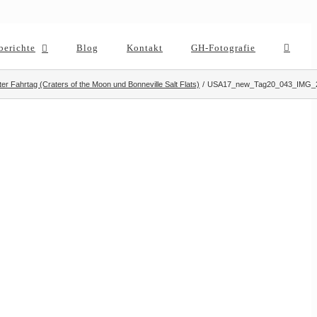
berichte
Blog
Kontakt
GH-Fotografie
zter Fahrtag (Craters of the Moon und Bonneville Salt Flats)
USA17_new_Tag20_043_IMG_