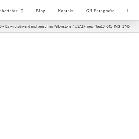
eberichte
Blog
Kontakt
GH-Fotografie
8 – Es wird stinkend und tierisch im Yellowstone
USA17_new_Tag18_041_IMG_1745