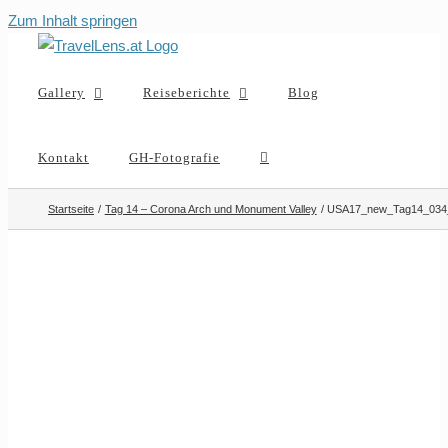
Zum Inhalt springen
Gallery
Reiseberichte
Blog
Kontakt
GH-Fotografie
Startseite
Tag 14 – Corona Arch und Monument Valley
USA17_new_Tag14_034