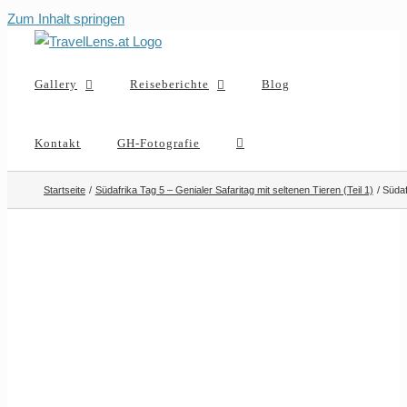
Zum Inhalt springen
Gallery
Reiseberichte
Blog
Kontakt
GH-Fotografie
Startseite
Südafrika Tag 5 – Genialer Safaritag mit seltenen Tieren (Teil 1)
Süda