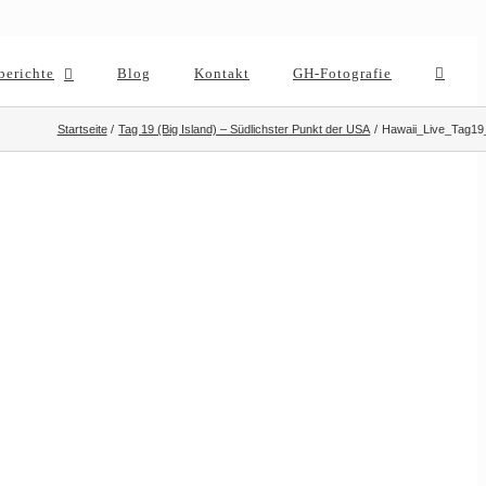
berichte
Blog
Kontakt
GH-Fotografie
Startseite
Tag 19 (Big Island) – Südlichster Punkt der USA
Hawaii_Live_Tag19