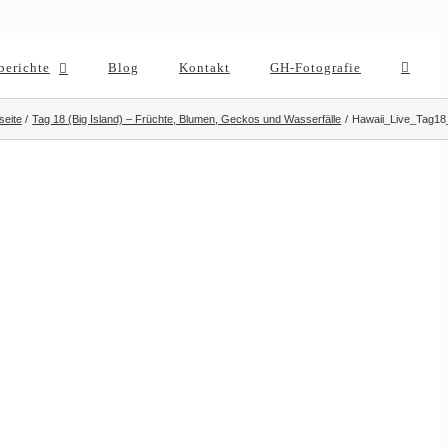
berichte
Blog
Kontakt
GH-Fotografie
seite
Tag 18 (Big Island) – Früchte, Blumen, Geckos und Wasserfälle
Hawaii_Live_Tag18