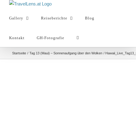
Zum
Inhalt
Gallery
Reiseberichte
Blog
springen
Kontakt
GH-Fotografie
Startseite
Tag 13 (Maui) – Sonnenaufgang über den Wolken
Hawaii_Live_Tag13_