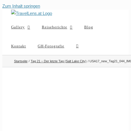
Zum Inhalt springen
Gallery
Reiseberichte
Blog
Kontakt
GH-Fotografie
Startseite
Tag 21 – Der letzte Tag (Salt Lake City)
USA17_new_Tag21_044_IM