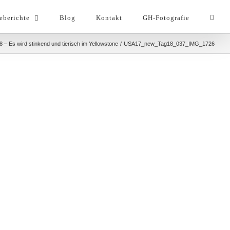
eberichte
Blog
Kontakt
GH-Fotografie
8 – Es wird stinkend und tierisch im Yellowstone
USA17_new_Tag18_037_IMG_1726