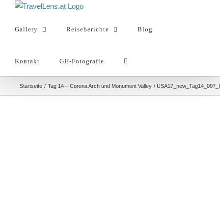
Zum
Inhalt
Gallery
Reiseberichte
Blog
springen
Kontakt
GH-Fotografie
Startseite
Tag 14 – Corona Arch und Monument Valley
USA17_new_Tag14_007_